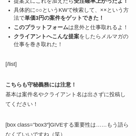
提案文にこれを加えたら
受注確率上がったよ！
具体的に○○というKWで検索して、××という方
法で
単価3円の案件をゲットできた！
このプラットフォーム
は意外と仕事取れるよ！
クライアントへこんな提案
をしたらメルマガの
仕事を巻き取れた！
[/list]
こちらも守秘義務には注意！
基本は案件名やクライアント名は出さずに投稿し
てください！
[box class=”box3″]GIVEする重要性は……もう語ら
なくていいですね（笑）